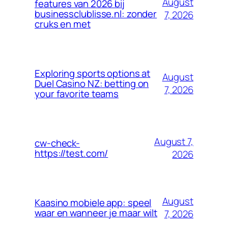
August
features van 2026 bij
businessclublisse.nl: zonder
7, 2026
cruks en met
Exploring sports options at
August
Duel Casino NZ: betting on
7, 2026
your favorite teams
August 7,
cw-check-
https://test.com/
2026
August
Kaasino mobiele app: speel
waar en wanneer je maar wilt
7, 2026