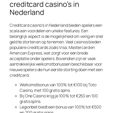
creditcard casino’s in
Nederland
Creditcard casino’s in Nederland bieden spelers een
scala aan voordelen en unieke features. Een
belangrijk aspect is de mogelijkheid om veilig en snel
geld te storten en op te nemen. Veel casinos bieden
populaire creditcards zoals Visa, Mastercard en
American Express, wat zorgt voor een brede
acceptatie onder spelers. Bovendien zijn er vaak
aantrekkelijke welkomstbonussen beschikbaar voor
nieuwe spelers die hun eerste storting doen met een
creditcard.
Welkomstbonus van 100% tot €100 bij Toto
Casino, met 100 gratis spins.
Bij One Casino krijg je 100% tot €250 en 100
gratis spins.
Legionbet biedt een bonus van 100% tot €500
en 200 gratis spins.