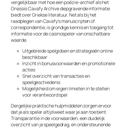
vergelijkbaar met hoe een poëzie-archief als het
Onassis Cavafy Archive diepgravende informatie
biedt over Griekse literatuur. Net als bij het
raadplegen van Cavafy’s manuscripten of
correspondentie, is grondige kennis en toegang tot
informatie voor de casinospeler van onschatbare
waarde.
Uitgebreide spelgidsen en strategieën online
beschikbaar
Inzicht in bonusvoorwaarden en promotionele
acties
Snel overzicht van transacties en
speelgeschiedenis
Mogelijkheid om eigen limieten in te stellen
voor verantwoord spel
Dergelijke praktische hulpmiddelen zorgen ervoor
dat je als speler altijd weet waar je aan toe bent.
Transparantie in de voorwaarden, een duidelijk
overzicht van je speelgedrag, en ondersteunende