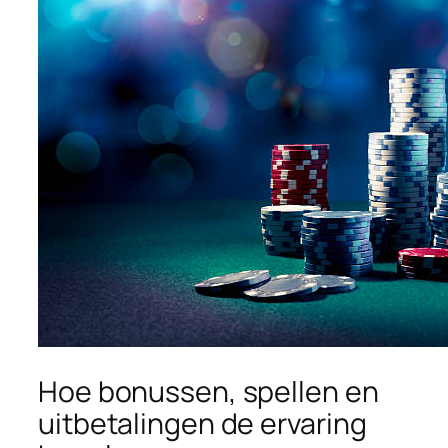
Hoe bonussen, spellen en
uitbetalingen de ervaring