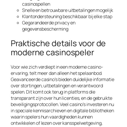
casinospellen
Snelle en betrouwbare uitbetalingen mogelijk
Klantondersteuning beschikbaar bij elke stap
Gegarandeerde privacy en
gegevensbescherming
Praktische details voor de
moderne casinospeler
Voor wie zich verdiept in een moderne casino-
ervaring, telt meer dan alleen het spelaanbod.
Geavanceerde casino’s bieden duidelijke informatie
over stortingen, uitbetalingen en verantwoord
spelen. Dit komt ook terug in platforms die
transparant zijn over hun licenties, en de gebruikte
beveiligingsprotocollen. Veel casino’s investeren nu
in speciale kennisarchieven en digitale bibliotheken
waarin spelers hun vaardigheden kunnen
ontwikkelen of lezen over kansspelwetgeving,