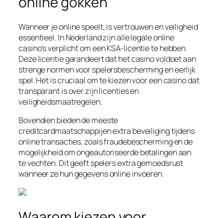
online gokken
Wanneer je online speelt, is vertrouwen en veiligheid
essentieel. In Nederland zijn alle legale online
casino’s verplicht om een KSA-licentie te hebben.
Deze licentie garandeert dat het casino voldoet aan
strenge normen voor spelersbescherming en eerlijk
spel. Het is cruciaal om te kiezen voor een casino dat
transparant is over zijn licenties en
veiligheidsmaatregelen.
Bovendien bieden de meeste
creditcardmaatschappijen extra beveiliging tijdens
online transacties, zoals fraudebescherming en de
mogelijkheid om ongeautoriseerde betalingen aan
te vechten. Dit geeft spelers extra gemoedsrust
wanneer ze hun gegevens online invoeren.
Waarom kiezen voor