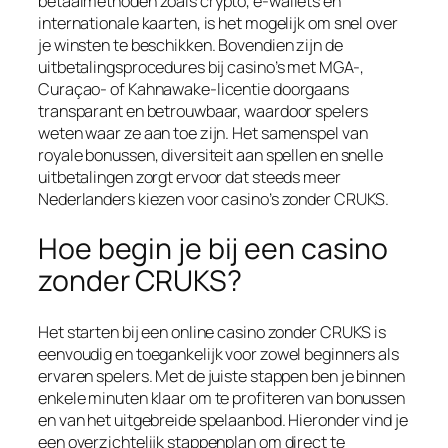
betaalmethoden zoals crypto, e-wallets en
internationale kaarten, is het mogelijk om snel over
je winsten te beschikken. Bovendien zijn de
uitbetalingsprocedures bij casino’s met MGA-,
Curaçao- of Kahnawake-licentie doorgaans
transparant en betrouwbaar, waardoor spelers
weten waar ze aan toe zijn. Het samenspel van
royale bonussen, diversiteit aan spellen en snelle
uitbetalingen zorgt ervoor dat steeds meer
Nederlanders kiezen voor casino’s zonder CRUKS.
Hoe begin je bij een casino
zonder CRUKS?
Het starten bij een online casino zonder CRUKS is
eenvoudig en toegankelijk voor zowel beginners als
ervaren spelers. Met de juiste stappen ben je binnen
enkele minuten klaar om te profiteren van bonussen
en van het uitgebreide spelaanbod. Hieronder vind je
een overzichtelijk stappenplan om direct te