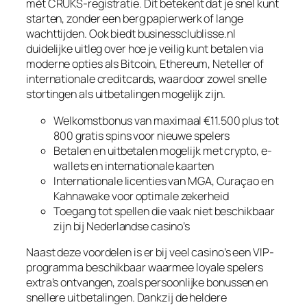
mét CRUKS-registratie. Dit betekent dat je snel kunt
starten, zonder een berg papierwerk of lange
wachttijden. Ook biedt businessclublisse.nl
duidelijke uitleg over hoe je veilig kunt betalen via
moderne opties als Bitcoin, Ethereum, Neteller of
internationale creditcards, waardoor zowel snelle
stortingen als uitbetalingen mogelijk zijn.
Welkomstbonus van maximaal €11.500 plus tot
800 gratis spins voor nieuwe spelers
Betalen en uitbetalen mogelijk met crypto, e-
wallets en internationale kaarten
Internationale licenties van MGA, Curaçao en
Kahnawake voor optimale zekerheid
Toegang tot spellen die vaak niet beschikbaar
zijn bij Nederlandse casino’s
Naast deze voordelen is er bij veel casino’s een VIP-
programma beschikbaar waarmee loyale spelers
extra’s ontvangen, zoals persoonlijke bonussen en
snellere uitbetalingen. Dankzij de heldere