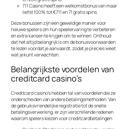
711 Casino heeft een welkomstbonus van maar
liefst 100% tot €711 en 71 gratis spins.
Deze bonussen zijn een geweldige manier voor
nieuwe spelers om hun speelervaring te verbeteren
en extra kansen te krijgen om te winnen. Onthoud
dat het altijd belangrijk is om de bonusvoorwaarden
te lezen voordat je aanvaardt, zodat je precies weet
wat je kunt verwachten.
Belangrijkste voordelen van
creditcard casino’s
Creditcard casino’s hebben tal van voordelen die ze
onderscheiden van andere betalingsmethoden. Van
de gebruiksvriendelijke registratie tot de snelle
betalingsverwerking, er zijn verschillende redenen
waarom spelers kiezen voor creditcardbetalingen.