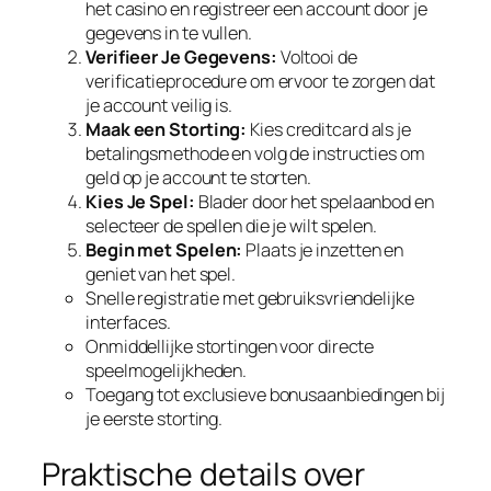
het casino en registreer een account door je
gegevens in te vullen.
Verifieer Je Gegevens:
Voltooi de
verificatieprocedure om ervoor te zorgen dat
je account veilig is.
Maak een Storting:
Kies creditcard als je
betalingsmethode en volg de instructies om
geld op je account te storten.
Kies Je Spel:
Blader door het spelaanbod en
selecteer de spellen die je wilt spelen.
Begin met Spelen:
Plaats je inzetten en
geniet van het spel.
Snelle registratie met gebruiksvriendelijke
interfaces.
Onmiddellijke stortingen voor directe
speelmogelijkheden.
Toegang tot exclusieve bonusaanbiedingen bij
je eerste storting.
Praktische details over