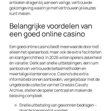
artikelen dragen bij aan een veilige, vertrouwde
gokomgeving waarin je met vertrouwen je keuzes
kunt maken.
Belangrijke voordelen van
een goed online casino
Een goed online casino biedt meerwaarde door niet
alleen het spelaanbod, maar ook de extra faciliteiten
en klantgerichtheid. In 2026 willen spelers zekerheid
én variatie. Denk aan snelle uitbetalingen, een ruim
aanbod van vertrouwde betaalmethoden en
meertalige klantenservice. Casino’s die extra
informatiebronnen aanbieden, vergelijkbaar met de
uitgebreide collectie van het Onassis Cavafy
Archive, stellen de speler centraal en maken de
beleving compleet.
Snelle uitbetaling van gewonnen bedragen –
directe toegang tot winsten