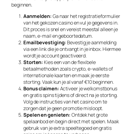
beginnen.
Aanmelden:
Ga naar het registratieformulier
van het gekozen casino en vul je gegevens in.
Dit proces is snel en vereist meestal alleen je
naam, e-mail en geboortedatum.
Emailbevestiging:
Bevestig je aanmelding
via een link die je ontvangt in je inbox. Hiermee
wordt je account geactiveerd.
Storten:
Kies een van de flexibele
betaalmethoden zoals crypto, e-wallets of
internationale kaarten en maak je eerste
storting. Vaak kun je al vanaf €10 beginnen.
Bonus claimen:
Activeer je welkomstbonus
en gratis spins tijdens of direct na je storting.
Volg de instructies van het casino om te
zorgen dat je geen promotie misloopt.
Spelen en genieten:
Ontdek het grote
spelaanbod en begin direct met spelen. Maak
gebruik van je extra speeltegoed en gratis