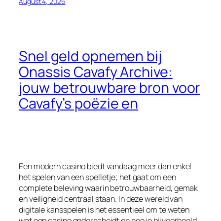
August 4, 2026
Snel geld opnemen bij
Onassis Cavafy Archive:
jouw betrouwbare bron voor
Cavafy’s poëzie en
Een modern casino biedt vandaag meer dan enkel
het spelen van een spelletje; het gaat om een
complete beleving waarin betrouwbaarheid, gemak
en veiligheid centraal staan. In deze wereld van
digitale kansspelen is het essentieel om te weten
wat een casino onderscheidt en hoe je bijvoorbeeld