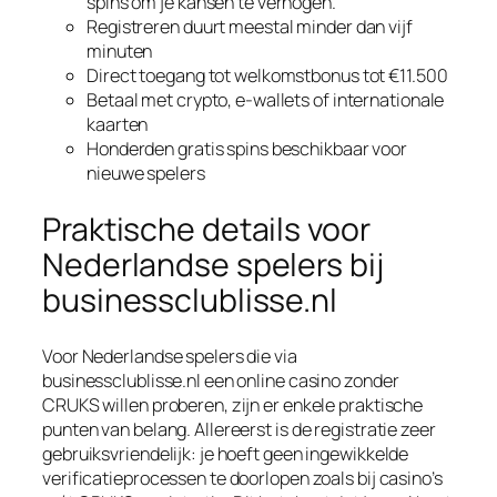
spins om je kansen te verhogen.
Registreren duurt meestal minder dan vijf
minuten
Direct toegang tot welkomstbonus tot €11.500
Betaal met crypto, e-wallets of internationale
kaarten
Honderden gratis spins beschikbaar voor
nieuwe spelers
Praktische details voor
Nederlandse spelers bij
businessclublisse.nl
Voor Nederlandse spelers die via
businessclublisse.nl een online casino zonder
CRUKS willen proberen, zijn er enkele praktische
punten van belang. Allereerst is de registratie zeer
gebruiksvriendelijk: je hoeft geen ingewikkelde
verificatieprocessen te doorlopen zoals bij casino’s