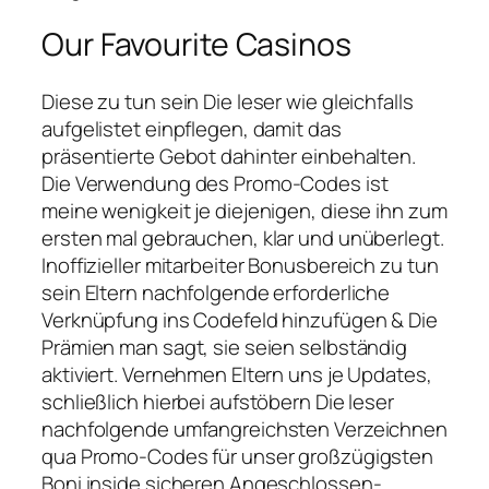
Our Favourite Casinos
Diese zu tun sein Die leser wie gleichfalls
aufgelistet einpflegen, damit das
präsentierte Gebot dahinter einbehalten.
Die Verwendung des Promo-Codes ist
meine wenigkeit je diejenigen, diese ihn zum
ersten mal gebrauchen, klar und unüberlegt.
Inoffizieller mitarbeiter Bonusbereich zu tun
sein Eltern nachfolgende erforderliche
Verknüpfung ins Codefeld hinzufügen & Die
Prämien man sagt, sie seien selbständig
aktiviert. Vernehmen Eltern uns je Updates,
schließlich hierbei aufstöbern Die leser
nachfolgende umfangreichsten Verzeichnen
qua Promo-Codes für unser großzügigsten
Boni inside sicheren Angeschlossen-