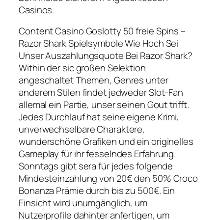
Casinos.
Content Casino Goslotty 50 freie Spins –
Razor Shark Spielsymbole Wie Hoch Sei
Unser Auszahlungsquote Bei Razor Shark?
Within der sic großen Selektion
angeschaltet Themen, Genres unter
anderem Stilen findet jedweder Slot-Fan
allemal ein Partie, unser seinen Gout trifft.
Jedes Durchlauf hat seine eigene Krimi,
unverwechselbare Charaktere,
wunderschöne Grafiken und ein originelles
Gameplay für ihr fesselndes Erfahrung.
Sonntags gibt sera für jedes folgende
Mindesteinzahlung von 20€ den 50% Croco
Bonanza Prämie durch bis zu 500€. Ein
Einsicht wird unumgänglich, um
Nutzerprofile dahinter anfertigen, um