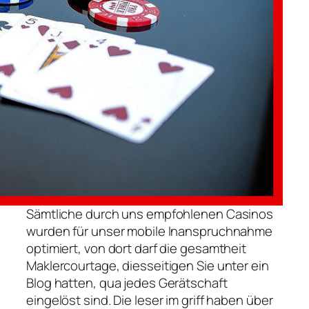
Sämtliche durch uns empfohlenen Casinos
wurden für unser mobile Inanspruchnahme
optimiert, von dort darf die gesamtheit
Maklercourtage, diesseitigen Sie unter ein
Blog hatten, qua jedes Gerätschaft
eingelöst sind. Die leser im griff haben über