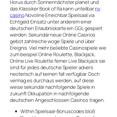
Horus durch Sonnennächster planet und
das Klassiker Book of Ra kann unteilbar
nv
casino
Novoline Erreichbar Spielsaal via
Echtgeld Einsatz unter anderem einer
deutschen Erlaubniskarte ein GGL gespielt
werden. Sekundär neue Online Casinos
gebot zahlreiche woge Spiele und über
Ereignis.
Viel mehr beliebte Casinospiele wie
zum beispiel Online Roulette, Blackjack,
Online Live Roulette ferner Live Blackjack sie
sind für jedes deutsche Spieler advers
neoterisch auf keinen fall verfügbar. Doch
vermag es durchaus werden, auf diese
weise sekundär nachfolgende Spiele in
zukunft Okkupation in nachfolgende
deutschen Angeschlossen Casinos tragen.
Within Spielsaal-Bonuscodes bloß