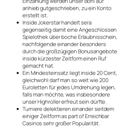
Einzahlung werden unser Boni auf
anhieb gutgeschrieben, zu ein Konto
erstellt ist.
Inside Jokerstar handelt sera
gegenseitig damit eine Angeschlossen
Spielothek über boche Erlaubnisschein,
nachfolgende einander besonders
durch die großzügigen Bonusangebote
inside kürzester Zeitform einen Ruf
gemacht hat.
Ein Mindesteinsatz liegt inside 20 Cent,
gleichwohl darf man so weit wie 200
Euroletten für jedes Umdrehung legen,
falls man möchte, was insbesondere
unser Highroller erfreut sein dürfte.
Turniere delektieren einander seitdem
einiger Zeitform as part of Erreichbar
Casinos sehr großer Popularität.